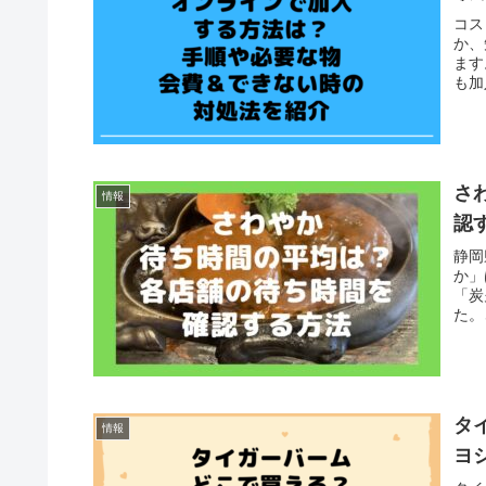
コス
か、
ます
も加
さ
情報
認
静岡
か」
「炭
た。
タ
情報
ヨ