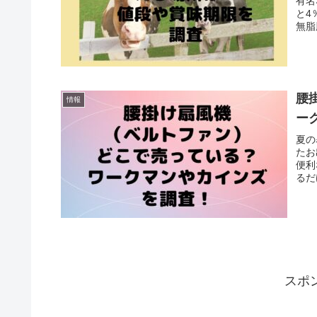
有名
と4
無脂
腰
情報
ー
夏の
たお
便利
るだ
スポ