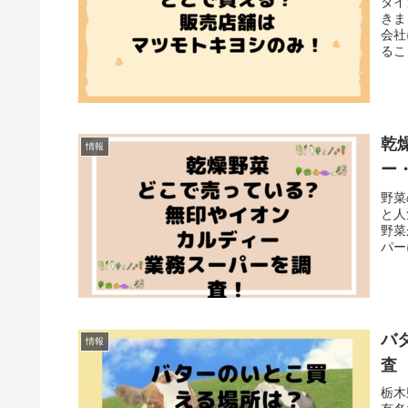
タイ
きま
会社
るこ
乾
情報
ー
野菜
と人
野菜
パー
バ
情報
査
栃木