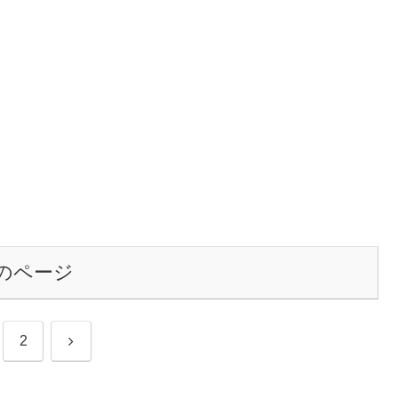
のページ
次
2
へ