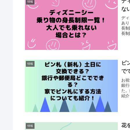
デ
情報
な
ディ
あり
長制
長制
ピ
情報
で
お祝
銀行
た。
紹介
花
情報